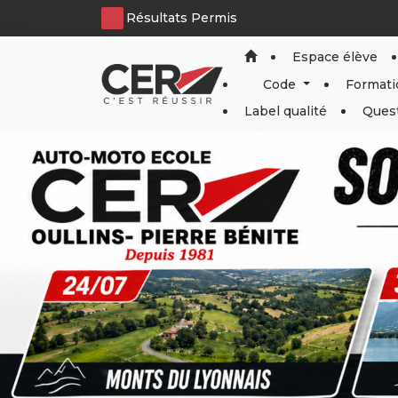
Panneau de gestion des cookies
Résultats Permis
Espace élève
Code
Formati
Label qualité
Quest