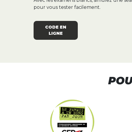
Avec les examens blancs, simulez une sé
pour vous tester facilement.
CODE EN
LIGNE
POU